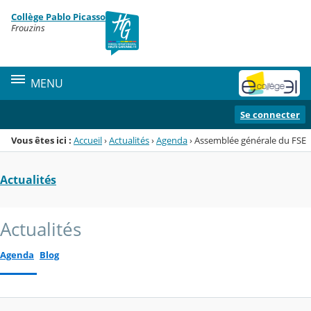
Panneau de gestion des cookies
Collège Pablo Picasso
Menu de la rubrique
Contenu
Frouzins
MENU
Se connecter
Vous êtes ici :
Accueil
›
Actualités
›
Agenda
›
Assemblée générale du FSE
Actualités
Actualités
Agenda
Blog