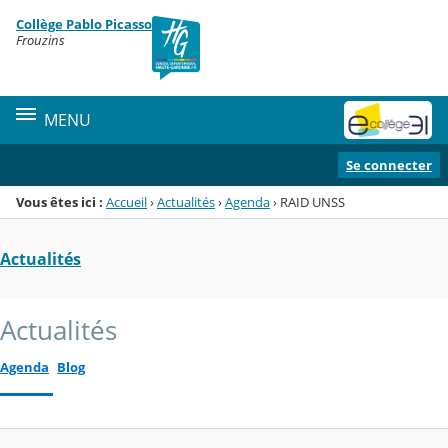
Panneau de gestion des cookies
Collège Pablo Picasso
Menu de la rubrique
Contenu
Frouzins
MENU
Se connecter
Vous êtes ici :
Accueil
›
Actualités
›
Agenda
›
RAID UNSS
Actualités
Actualités
Agenda
Blog