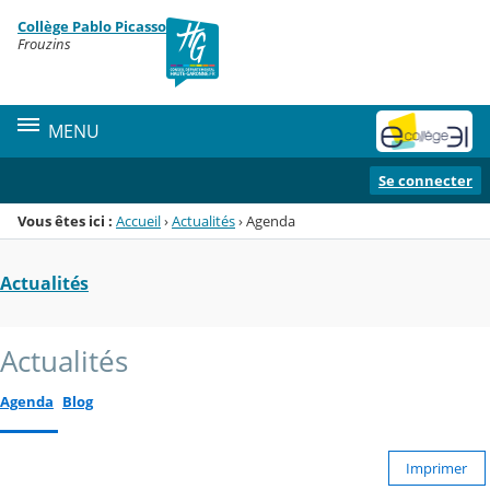
Panneau de gestion des cookies
Collège Pablo Picasso
Menu de la rubrique
Contenu
Frouzins
MENU
Se connecter
Vous êtes ici :
Accueil
›
Actualités
›
Agenda
Actualités
Actualités
Agenda
Blog
Imprimer