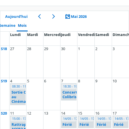
Aujourd’hui
Mai 2026
Semaine
Mois
Lundi
Mardi
Mercredi
Jeudi
Vendredi
Samedi
Dimanc
S18
27
28
29
30
1
2
3
S19
4
5
6
7
8
9
10
08:30 - 11:30
18:30 - 19:50
Sortie Collège
Concert
au
Colibris
Cinéma_301&306
S20
11
12
13
14
15
16
17
15:00 - 17:00
14/05 - 17/05
14/05 - 17/05
14/05 - 17/05
14/05 - 17
Rattrapage
Férié
Férié
Férié
Férié