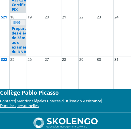
ASSR2 &
Certification
PIX
S21
18
19
20
21
22
23
24
18/05
Préparation
des élèves
de 3ème
aux
examens
du DNB
S22
25
26
27
28
29
30
31
Collège Pablo Picasso
Contacts
Mentions légales
Chartes d'utilisation
Assistance
Données personnelles