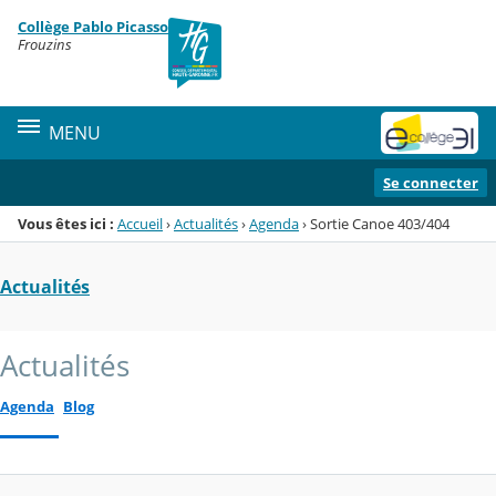
Panneau de gestion des cookies
Collège Pablo Picasso
Menu de la rubrique
Contenu
Frouzins
MENU
Se connecter
Vous êtes ici :
Accueil
›
Actualités
›
Agenda
›
Sortie Canoe 403/404
Actualités
Actualités
Agenda
Blog